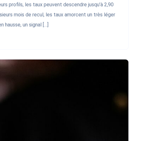
urs profils, les taux peuvent descendre jusqu’à 2,90
ieurs mois de recul, les taux amorcent un très léger
 hausse, un signal […]